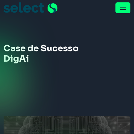
Pular para o conteúdo
Menu de Navegação
Case de Sucesso
DigAí