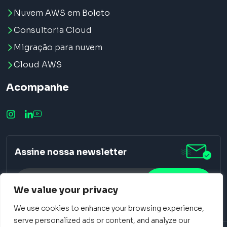
Nuvem AWS em Boleto
Consultoria Cloud
Migração para nuvem
Cloud AWS
Acompanhe
Assine nossa newsletter
We value your privacy
We use cookies to enhance your browsing experience,
Alternative:
serve personalized ads or content, and analyze our