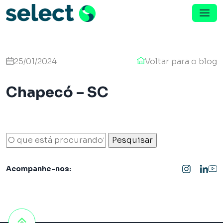
Menu de Navegação
Pular para o conteúdo
25/01/2024
Voltar para o blog
Chapecó – SC
O que está procurando?
Acompanhe-nos: