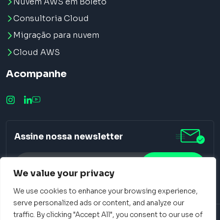
Nuvem AWS em Boleto
Consultoria Cloud
Migração para nuvem
Cloud AWS
Acompanhe
Assine nossa newsletter
We value your privacy
We use cookies to enhance your browsing experience,
Alternative:
serve personalized ads or content, and analyze our
traffic. By clicking "Accept All", you consent to our use of