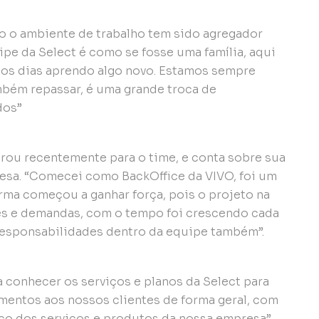
o o ambiente de trabalho tem sido agregador
ipe da Select é como se fosse uma família, aqui
os dias aprendo algo novo. Estamos sempre
bém repassar, é uma grande troca de
dos”
trou recentemente para o time, e conta sobre sua
sa. “Comecei como BackOffice da VIVO, foi um
rma começou a ganhar força, pois o projeto na
es e demandas, com o tempo foi crescendo cada
responsabilidades dentro da equipe também”.
 conhecer os serviços e planos da Select para
amentos aos nossos clientes de forma geral, com
o dos serviços e produtos da nossa empresa”,