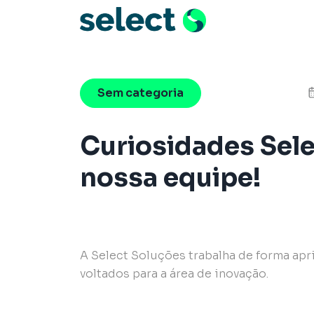
Menu de Naveg
Pular para o conteúdo
Sem categoria
Curiosidades Sele
nossa equipe!
A Select Soluções trabalha de forma ap
voltados para a área de inovação.