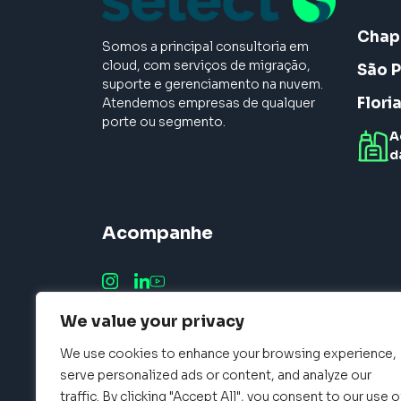
Chap
Somos a principal consultoria em
cloud, com serviços de migração,
São P
suporte e gerenciamento na nuvem.
Flori
Atendemos empresas de qualquer
porte ou segmento.
A
d
Acompanhe
We value your privacy
We use cookies to enhance your browsing experience,
serve personalized ads or content, and analyze our
traffic. By clicking "Accept All", you consent to our use o