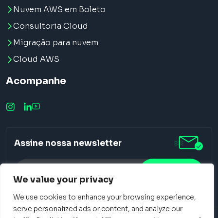
Nuvem AWS em Boleto
Consultoria Cloud
Migração para nuvem
Cloud AWS
Acompanhe
Assine nossa newsletter
We value your privacy
We use cookies to enhance your browsing experience,
Alternative:
serve personalized ads or content, and analyze our