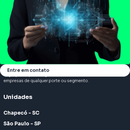
Somos a principal consultoria em cloud, com serviços de
Entre em contato
migração, suporte e gerenciamento na nuvem. Atendemos
empresas de qualquer porte ou segmento.
Unidades
Chapecó - SC
São Paulo - SP