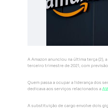
A Amazon anunciou na última terça (2), a
terceiro trimestre de 2021, com previsão
Quem passa a ocupar a liderança dos ser
dedicava aos serviços relacionados a
A
A substituição de cargo envolve dois gi