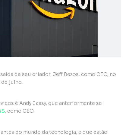
 saída de seu criador, Jeff Bezos, como CEO, no
 de julho.
viços é Andy Jassy, que anteriormente se
WS
, como CEO.
gantes do mundo da tecnologia, e que estão