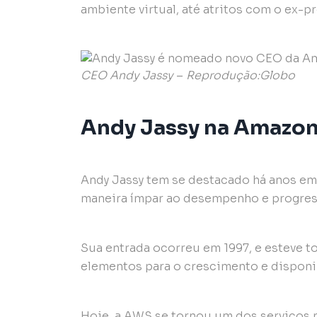
ambiente virtual, até atritos com o ex-
CEO Andy Jassy
–
Reprodução:Globo
Andy Jassy na Amazon
Andy Jassy tem se destacado há anos em 
maneira ímpar ao desempenho e progress
Sua entrada ocorreu em 1997, e esteve t
elementos para o crescimento e dispon
Hoje, a AWS se tornou um dos serviços m