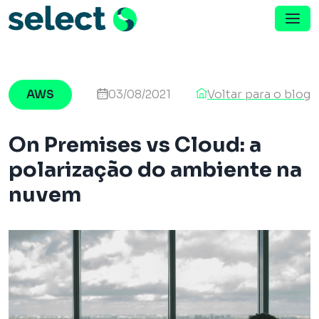
Menu de Navegação
Pular para o conteúdo
AWS
03/08/2021
Voltar para o blog
On Premises vs Cloud: a
polarização do ambiente na
nuvem