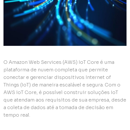
O Amazon Web Services (AWS) IoT Core é uma
plataforma de nuvem completa que permite
conectar e gerenciar dispositivos Internet of
Things (IoT) de maneira escalável e segura. Com o
AWS IoT Core, é possível construir soluções IoT
que atendam aos requisitos de sua empresa, desde
a coleta de dados até a tomada de decisão em
tempo real.