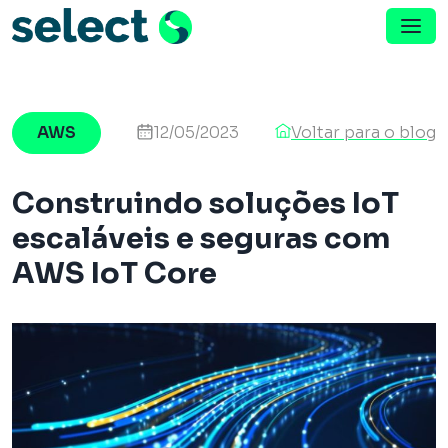
Menu de Navegação
Pular para o conteúdo
AWS
12/05/2023
Voltar para o blog
Construindo soluções IoT
escaláveis e seguras com
AWS IoT Core