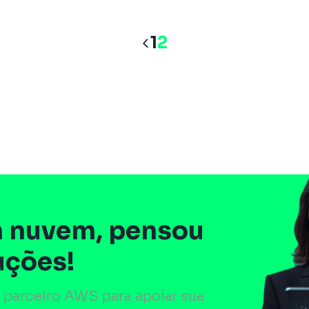
Navegaçã
1
2
 nuvem, pensou
uções!
 parceiro AWS para apoiar sua